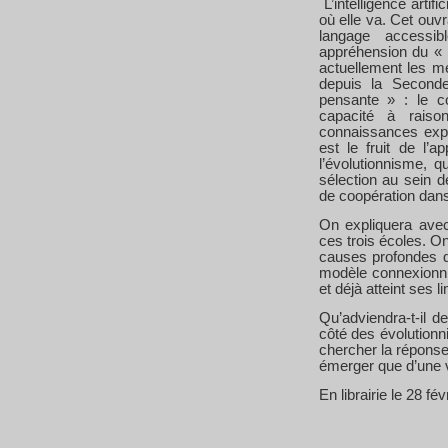
L’intelligence artifi
où elle va. Cet ouv
langage accessib
appréhension du « p
actuellement les mé
depuis la Second
pensante » : le co
capacité à raiso
connaissances exper
est le fruit de l’
l’évolutionnisme, q
sélection au sein d
de coopération dan
On expliquera ave
ces trois écoles. O
causes profondes 
modèle connexionnis
et déjà atteint ses l
Qu’adviendra-t-il 
côté des évolutionn
chercher la réponse.
émerger que d’une vie
En librairie le 28 fé