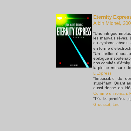
Eternity Expres
Albin Michel, 200
"Une intrigue implac
les mauvais rêves. 
du cynisme absolu
en forme d'électroc
"Un thriller époust
épilogue insoutenabl
nos comités d'éthiqu
la pleine mesure d
L'Express
"Impossible de de
stupéfiant. Quant au
aussi dense en idé
Comme un roman, P
"
Dès les premières pag
Grousset, Lire