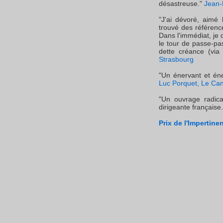
désastreuse."
Jean-P
"J'ai dévoré, aimé 
trouvé des référence
Dans l'immédiat, je 
le tour de passe-pa
dette créance (via
Strasbourg
"Un énervant et éne
Luc Porquet, Le Ca
"Un ouvrage radical
dirigeante française.
Prix de l'Impertine